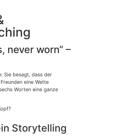
&
aching
s, never worn“ –
: Sie besagt, dass der
t Freunden eine Wette
 sechs Worten eine ganze
Kopf?
n Storytelling